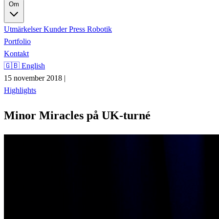
Om
Utmärkelser
Kunder
Press
Robotik
Portfolio
Kontakt
🇬🇧 English
15 november 2018
|
Highlights
Minor Miracles på UK-turné