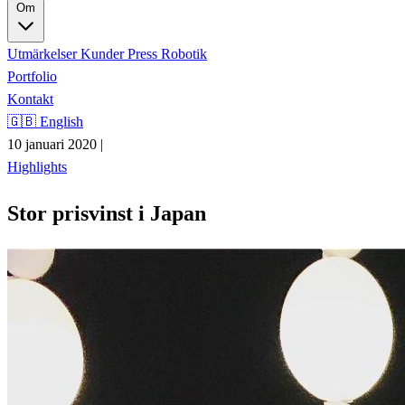
Om
Utmärkelser
Kunder
Press
Robotik
Portfolio
Kontakt
🇬🇧 English
10 januari 2020
|
Highlights
Stor prisvinst i Japan