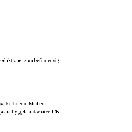
roduktioner som befinner sig
agi kolliderar. Med en
specialbyggda automater.
Läs