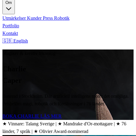
Om
Utmärkelser
Kunder
Press
Robotik
Portfolio
Kontakt
🇬🇧 English
Magiker & kreativ teknolog
Charlie
Caper
Baserad i Stockholm. Där artificiell intelligens möter det omöjliga.
Prisbelönt magi, robotik och föreläsningar i 76 länder.
BOKA CHARLIE
LÄS MER
★
Vinnare: Talang Sverige
|
★
Mandrake d'Or-mottagare
|
★
76
länder, 7 språk
|
★
Olivier Award-nominerad