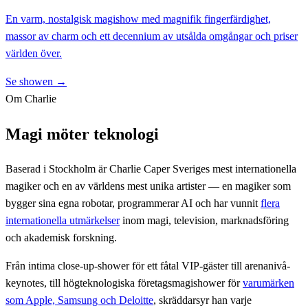
En varm, nostalgisk magishow med magnifik fingerfärdighet,
massor av charm och ett decennium av utsålda omgångar och priser
världen över.
Se showen →
Om Charlie
Magi möter teknologi
Baserad i Stockholm är Charlie Caper Sveriges mest internationella
magiker och en av världens mest unika artister — en magiker som
bygger sina egna robotar, programmerar AI och har vunnit
flera
internationella utmärkelser
inom magi, television, marknadsföring
och akademisk forskning.
Från intima close-up-shower för ett fåtal VIP-gäster till arenanivå-
keynotes, till högteknologiska företagsmagishower för
varumärken
som Apple, Samsung och Deloitte
, skräddarsyr han varje