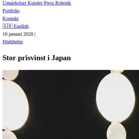
Utmärkelser
Kunder
Press
Robotik
Portfolio
Kontakt
🇬🇧 English
10 januari 2020
|
Highlights
Stor prisvinst i Japan