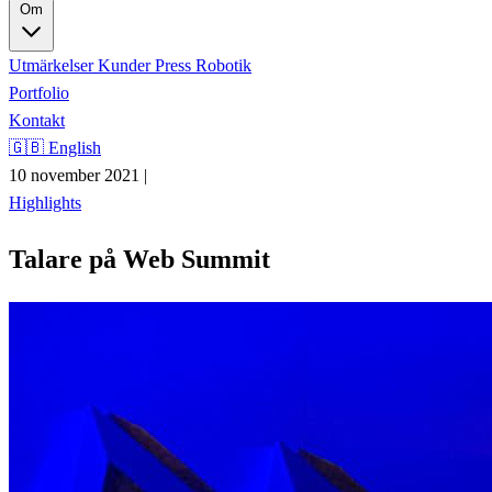
Om
Utmärkelser
Kunder
Press
Robotik
Portfolio
Kontakt
🇬🇧 English
10 november 2021
|
Highlights
Talare på Web Summit