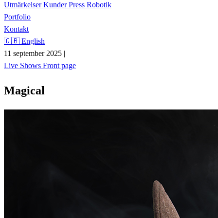
Utmärkelser
Kunder
Press
Robotik
Portfolio
Kontakt
🇬🇧 English
11 september 2025
|
Live Shows
Front page
Magical