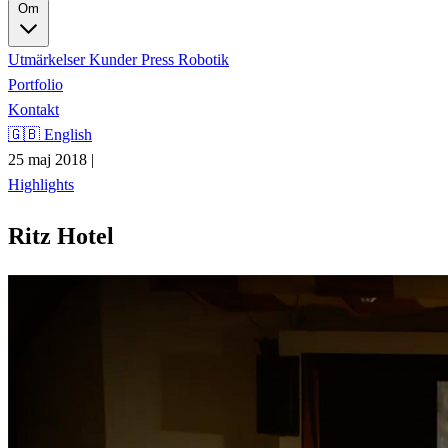
Om
Utmärkelser
Kunder
Press
Robotik
Portfolio
Kontakt
🇬🇧 English
25 maj 2018
|
Highlights
Ritz Hotel